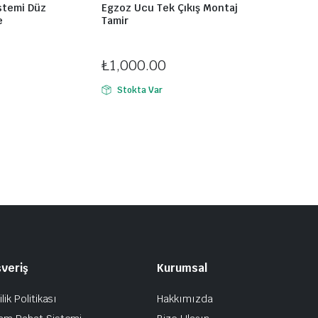
istemi Düz
Egzoz Ucu Tek Çıkış Montaj
e
Tamir
rdeşler Egzoz
Montaj Noktası:
Duygu Egzoz
₺
1,000.00
Stokta Var
şveriş
Kurumsal
ilik Politikası
Hakkımızda