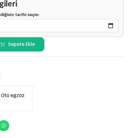
gileri
iğiniz tarihi seçin:
Sepete Ekle
 Oto egzoz