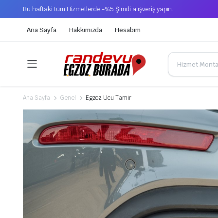
Bu haftaki tüm Hizmetlerde -%5 Şimdi alışveriş yapın.
Ana Sayfa
Hakkımızda
Hesabım
Ana Sayfa
Genel
Egzoz Ucu Tamir