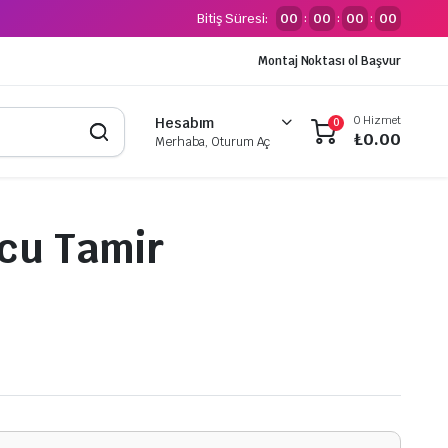
Bitiş Süresi:
00
00
00
00
:
:
:
Montaj Noktası ol Başvur
0 Hizmet
Hesabım
0
₺
0.00
Merhaba, Oturum Aç
cu Tamir