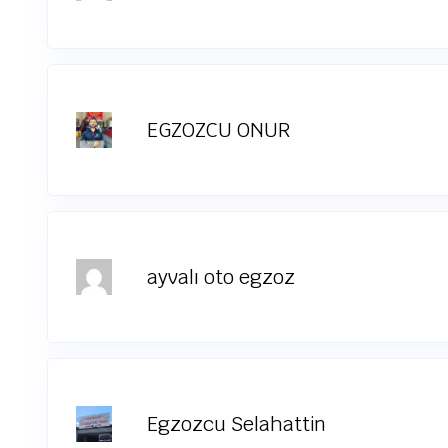
EGZOZCU ONUR
ayvalı oto egzoz
Egzozcu Selahattin