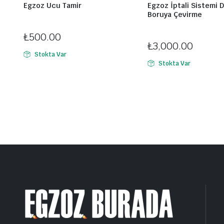
Egzoz Ucu Tamir
Egzoz İptali Sistemi 
Montaj Noktası:
ayvalı oto egzoz
Boruya Çevirme
Montaj Noktası:
Duygu Egz
₺
500.00
₺
3,000.00
Stokta Var
Stokta Var