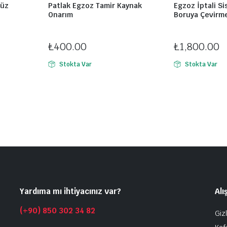
Düz
Patlak Egzoz Tamir Kaynak
Egzoz İptali S
Onarım
Boruya Çevirm
oz
Montaj Noktası:
Kardeşler Egzoz
Montaj Noktası:
Ka
₺
400.00
₺
1,800.00
Stokta Var
Stokta Var
Yardıma mı ihtiyacınız var?
Alı
(+90) 850 302 34 82
Gizl