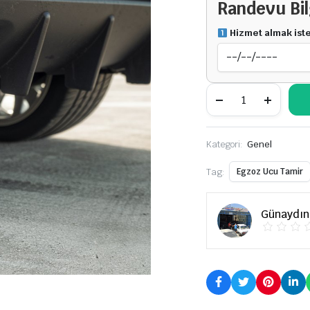
Randevu Bil
Hizmet almak isted
Egzoz
Ucu
Tamir
miktar
Kategori:
Genel
Tag:
Egzoz Ucu Tamir
Günaydın