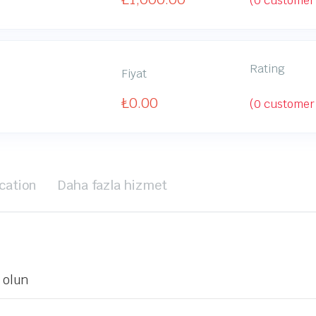
(
0
customer 
Rating
Fiyat
₺
0.00
(
0
customer 
cation
Daha fazla hizmet
 olun