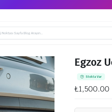
Egzoz U
Stokta Var
₺
1,500.00